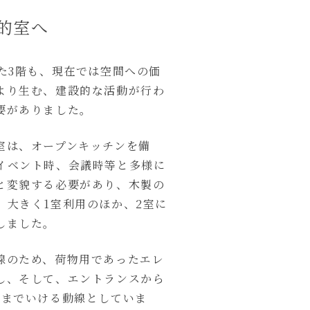
的室へ
た3階も、現在では空間への価
より生む、建設的な活動が行わ
要がありました。
室は、オープンキッチンを備
イベント時、会議時等と多様に
と変貌する必要があり、木製の
、大きく1室利用のほか、2室に
しました。
線のため、荷物用であったエレ
し、そして、エントランスから
ムまでいける動線としていま