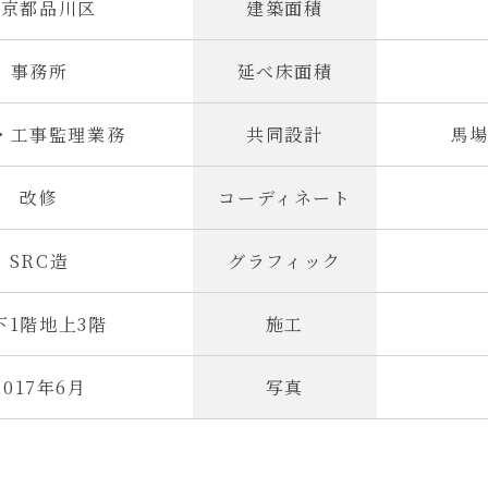
東京都品川区
建築面積
事務所
延べ床面積
・工事監理業務
共同設計
馬
改修
コーディネート
SRC造
グラフィック
下1階地上3階
施工
2017年6月
写真