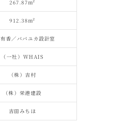
267.87m²
912.38m²
場有香／ババユカ設計室
（一社）WHAIS
（株）吉村
（株）栄港建設
吉田みちほ