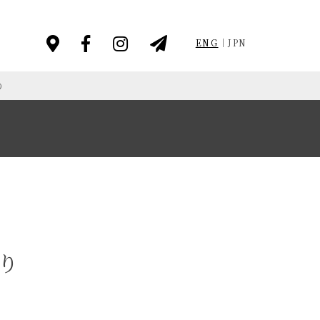
ENG
JPN
り
り