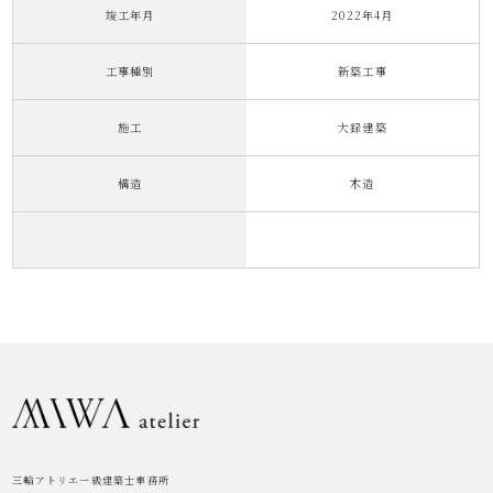
竣工年月
2022年4月
工事種別
新築工事
施工
大録建築
構造
木造
三輪アトリエ一級建築士事務所