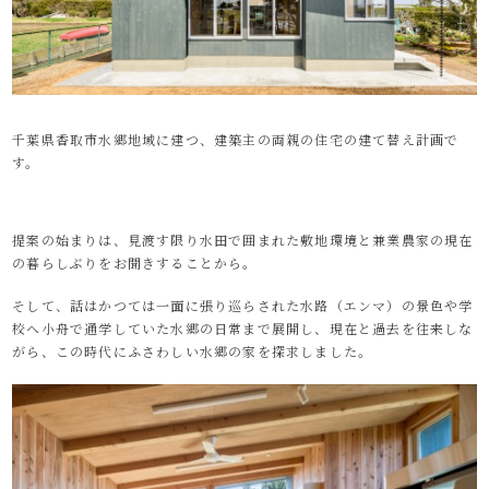
千葉県香取市水郷地域に建つ、建築主の両親の住宅の建て替え計画で
す。
提案の始まりは、見渡す限り水田で囲まれた敷地環境と兼業農家の現在
の暮らしぶりをお聞きすることから。
そして、話はかつては一面に張り巡らされた水路（エンマ）の景色や学
校へ小舟で通学していた水郷の日常まで展開し、現在と過去を往来しな
がら、この時代にふさわしい水郷の家を探求しました。