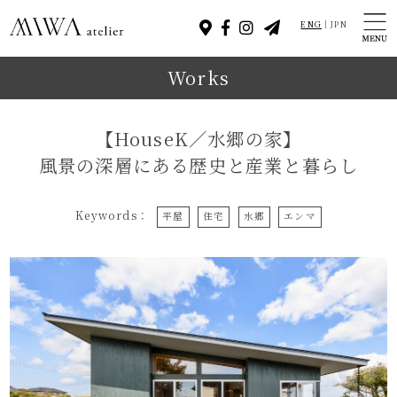
ENG
JPN
Works
【HouseK／水郷の家】
風景の深層にある歴史と産業と暮らし
Keywords：
平屋
住宅
水郷
エンマ