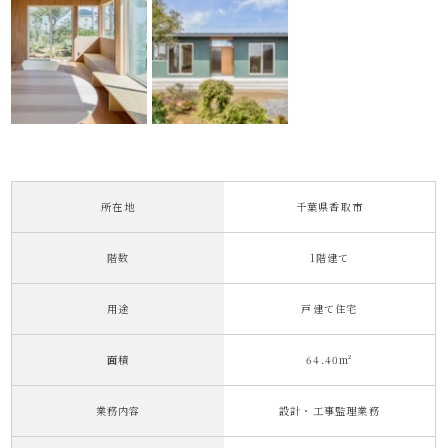
所在地
千葉県香取市
階数
1階建て
用途
戸建て住宅
面積
64.40m²
業務内容
設計・工事監理業務